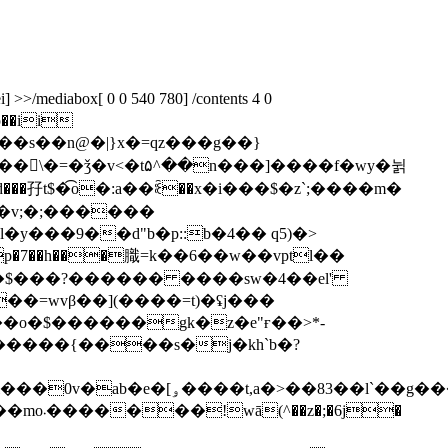
 >>/mediabox[ 0 0 540 780] /contents 4 0
l� �d���孖t$�͡o�:a��ꆬ��x�i���$�z`;����m�
n�v;�;������
�y���9��d"b�p::b�4�� q5)�>
 p�7��h���膱=k��6��w��vptl��
3��$���?������ ����sw�4��el'
�=wvβ��](����=t)�ʢj���
��o�$������gk�z�e"ғ��>*-
7[�����{����s�j�kh`b�?