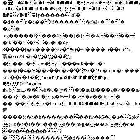
�׶�
@�u m�c�h�.�������vm<�ynu�h����
=���ac�� ��.oh�x�c�&@n�g�k�1t�:�7!
�a��c�v�' ��ӻ����� s8�|
�d��n�e��>f�����:�r%l>���
�k�_
mٟg�����ƃ���4��[�}d�sk����
�ה9��'��-�c�ܤ¥
8����[�m����%v�v)�^s����m��u6 iu
璃�xee&h�c����4
���sr�vaw�y���πǆ��\n�^
���)�4���v��n�v�'�͙5x�d�h]uo�~���
κm ��ѐ�1�f��x�|�{��!i$�7$�4���͆����qe!
�c�(91��g�6a
�w6(mٻ��#h�c�@�t�t�uokb���z�>���њ^��f�m�v#�c(^�ګ�v]��ф�j�����x���x�zknc���ņ
��m�gж�k �;g�6sh� z�a��!h/f �
��_�� xx�hкqko:�����@����t���s�whrہkp�i׻�.���9��c��rb��:u��f>t@;�z:&�
僡
����}:�h�h����y����fw�k5�.j�u�2pk
(;'8b�b�!��ii���u��:h9][���24#�q�
�v����s�{?
�. -������g�d��ao���