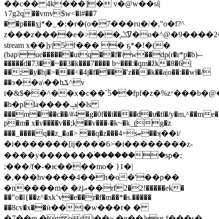
��c�� 4k���]� v�@w��sί|
١7g2q��vmv$w<�l#��7
��p���݈xj*�
_�;�r�(o�7���ru�/�,"o�f?^
z���z����e�>��֧ߜݣ�
stream x��]y|5ϯ��� � ҕ*�!�(�
(bap\ue������utq��f�\w��dp(r�r*p�b)--
�����̕d�73��~��3�k���7���� b~���:�qm�žk�8�6|
��;�y�hj�>���<�4j�f����'z���k��a|o��:��wƚ�/
��э��a\��hݎ^v
i�&$��^��x�c��`ۘ5��fpf�z�%z״���b�@�z��c�i8�����pj,�΍5
�b�plla����ݡ|�ls
���m���c��/#4�g�0f��i����d�uͣ�tl�/y�m,^��me��
p�m� x�v����v��;k��v���-�k~�k_(̲g�z
���_����q��z_�a�> ��q�z���4=sބ��ʞ��i/
�i�������[ij����6>�i����
����z-
����y�������۠�������sp�;
;���/f�-�ѥ����mo� }1�|
�,���hv����4��h�o�'��p��
�n����m� �żjޢ��rf2�2!�����ek�
��"o�l{��z^�xkʽv�e��r�f�m��*�s.�����
��8cv�x��ѝ��|�w���r� �
�7��m.�m odj��~ �n��]esn f���s�