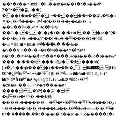
��h�y��ǌb���m�a��1�p�6��dѓ~
2�2z��킚|o��}
���{�m���e~������y��@װ�%�ޖ�&շ5vt�z
�q� ���v!t �)�����y�da[k�h'2
��w��|�5tq�?
��dk�q��b�y�r�o�r�cm,l��p�r˃�9[��
��z�q $�:o��a7?`��[�z� �����}�^䡺
�w|��f)���a�٠���6�!��4o�
�v��҂r_^��7�~�#�����)
k�:t�u�w��gm��=���5w�i���8o�j��b
���u� ���n:���a㦓ɇ��;h���bh}
խ�y0;��qb����{��e�llη�_m�4����p��hk�iw
ݻ�' 00�vw1a��췗'�lzdhv��ȅ/m�=���c�p�d�/
������ �ngi69@��v�v`xu�ݏ���k�
�zh�a{��:88 v�:ґ����n?
����t�'@[��@b�t
�q�%�7�r��/b翴/
����:������h_�����s�h��1�y8
<�����{l��j����ƕȁ��,��e�%ʿdc�'�f�-
b۫<� �����6��c�!��;�`h��o"�.c�����c�-