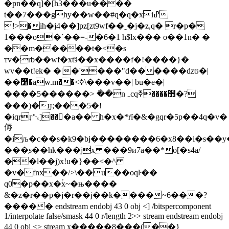
�pn��q]�[h3���u����
t��7���ghy��w��#q�q�xiߝ
!>�ih�j4��]pz[zt9wf��˷�j�z,q� r�p�
1���o�´��=-�6�1 h$lx��� o��1n� �
��m�����t�<�s
тv�rb��wf�xtӭ��x����f�!����}�
wv��t!ek� �|�'���"d������ǳʊ�|
��⳸�aw.m��<ߦ\���v��| bu�e�|
����5������> ߭��nہcq׺����ߧ�?
���)�ӈ;���5�!
�iqrӷ␃]��񆋃�a�� h�x�*rȉ�&�gqr�5p��4q�v�
傉
�iљ�c��s�k9�bj��������6�x8��i�s��y
���ִs��hk���jx ���9и7a��*o[�s4a/
��l��j)x!u�}��<�^
�v�fnx��/>\��u��oqŀ��
q0�p��x�ۢx~�њ����
&�z�r��p�j�r��j��k����~6���?
����� endstream endobj 43 0 obj <] /bitspercomponent
1/interpolate false/smask 44 0 r/length 2>> stream endstream endobj
44 0 obj <> stream x�����8���(��}