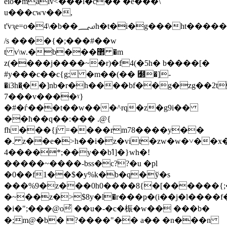
eіo�malv<���l�c�� �e���\
u���cwv��,
t'̈vԇe=o�4\�b��؄h�t�i�g���ht�����(m��[wl�m����x|v����[t������})
/s ����{�;���#��w
t v\w.�b���޲ �m
z(����j����~�r)�f4(�5h� b����[�
#y���c��c{g; �m��(�� ﻽�]-
�i3h�֧��]nb�r�h����bf��g�zg��2t
7���v����ˠ}
�#�ѓ���t��w���^rq�z�g9i��
��ħ��q��:��� .@{
fh���{j =����rm78����y��
�. z��e�>h��i�z�vit�zw�w�˅��x�
4����*;��y��bߗ]�}wh�!
�����~����-bss�c??�u �pl
�0��f1��$�y%k�b�q�ў�s
���%9�z���0h0����8{�[������{;�
�~��z�>$8y�ӏ�r���ҏ�(i��j�l����f�c
�i�";���@o҆ ��u�-�c�桭�w�� ���b�
�;m@�b� ?����"�� a�� �n���n