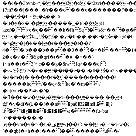
��:��3bvnk~*j���6�xl�r2zvi����~
{7m7��j���_�'r���o���o�������!'��e
>��/�f e~�4̪��26
�l)�y�x�`�p�����_�)/!�şs1ּ
kzef�j>e�q����k�[h $q�s&*���gt��3�����; zc�u{gߨ�.��ɝ�
#e]�~� 0/|ڵ��;�y:�fe��;��>�w�.k@�b
�>gr�[�k���r����t��?
4��.b���b��p��3��'�=�h��=�{
2�ҿ�v,�;羝g�qrf�t��#_�=��)
{~n��r�3[^:c���g�&w [q>���ql
�sw< (7ś�ܿи����i��e��a�lt��n2rv��
�a�m�[� ���\�f�`�����i���/��/
�����hq /��q>&ke�'�m�/
�n[(vm��f94tv�/�
��ً�b�w��j��%������� ��4
쇭'�v�df�(�ٰ�!��ni�pa8�32��m�.�!�lj?
li�cˇk�ƹ���s��d��:���ω� �fuށbat
p7������e�
ˎej��vm�v�␀�f.�_g]w]��ԑ`5��΄i�߸c�%w�;
[��qbf�>h��)��� �������u!�/