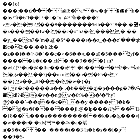
��}o!
���:��ճ���aâf6�a*�w�ф����h�
�bst�6"l��� i�"х=@b����?
vz��h���8�������%th��7"8��.�޺��b�t�o�w[�lt��ҭ�2ao��ϸod
�z�����fw�-��c�o"n2�s���� ��
�y_��ca7�`m�,@�$*����r��z_���z`߳���qbn��
�9c�2;��.��h 2b�
�z��i��]~8�`��c�>�6��/u��a0�5���2yf
���� �k�d��.ch�:��9��j�} m?
�wb1�u�@�fhe���u�h����7�vzd
'�gа����7j��m m��a��65�v?
��}a��_,#!���d�w�{�j
�1n�c�����.a��-,�b���g)�ņ���g�ڪ�7�x��s�at?
��k�?\�έs�v��n@ w�0t%�t�'�"hy?
@ý���`-��q��c�_��y ����y ]�k�
�gj�s�[������j!,@�]p���s?/y��]1a�]�~
�{8��a���д����������k�s�(g���v|
�w���ֽr� �:dy��#v�a�珷
n(�5�o���_����t��3{h�b�s��i�p
��9�5-