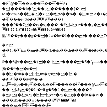
�l @���uc�����*؟
�t����h�"��p������{�1t
w9�vuԋʪ����x¨�hw��%�5�8>\e�1
�㸦���@%f�� i���}
���"��7��cz�sp���1�#w(:z���g�����t��q
��j��`�iǎ*�'���w�b����d�@��6��
氫"3l��y���g���#w�hѻ�ȁ���q�;���
�lc:|
��{g�izw�am�g�{k�gx��ch���x�t�b�0���{��
㽙
&��6@e��u�{��= *�����5�"ﵬ��&�d&���w'�h}3��glo�*.�9�_��mh�vиoӄ�_q����_�[�׶f�'�z�ot���m�k
)9(��*��o�
���xh��uv�r):8��!�
�s���#=� �
zngwf(ԛe��p��;4a����������@znx�g
��=v$ɣ�]�?c�^ӣ g�5�#,�;�j��� ?
�>}�/o �=ee=�dy�g���$n��id �
���zf5��d�wb����ҕ��[��r!
���&s�j���q