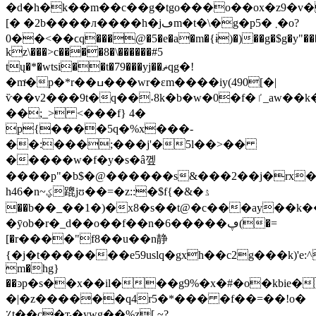
�d�h�k��m��c��g�tgo���o��ox�z9�v�o݉
[� �2b����л����h�jڡm�t�\�g�p5� ܂�o?
0��<��ϲq���@�5�e�a�m�{ɨ)�)��g�$g�y"������
kz\���>c����8�\������#5
tų�*�wtsi��t�79���yj��ޡqg�!
�mͭ�p�*r��ߎ���wr�εm����iy(490[�|
ѷ��v2���9t�q��˖8k�b�w�0�f�ٵ_aw��k���.m�}4͚���lqr�} ��y�lʍ��e�hs}/-
��;_> <���f} 4�
p{����5q�%x���-
��:���;���j'�5l��>��
�����w�f�y�s�â껲
����p"�b$�@������s&���2��j�rx�
h46�n~ؼ䠘jʊ��=�z::�$f{�&�ۮ
��b��_��1�)�x8�s��t@�c���ay��k�
�ȳob�r�_d��o��f��n�6�����ڥ(�=
[�r����"f8��u��n静
{�j�t�������e59uslq�gxh��c2g���k)'e:^v
m�hg}
��ͽp�s��x��il���g9%�x�#�o�kbie�
�|�z������q4r5�*��� �f��=��!o�
٪t��c�ԏ�ywg��%z[ ~?