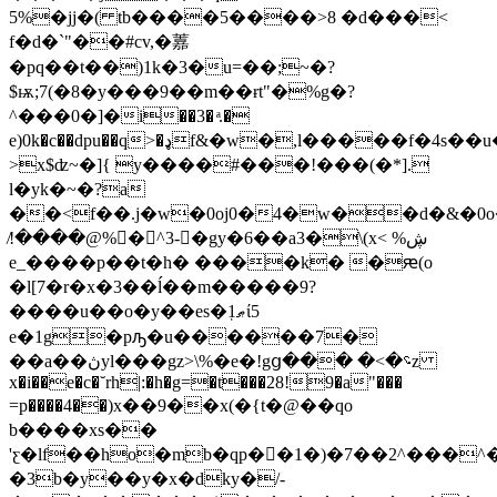
5%�jj�( tb����5����>8 �d���<
f�d�`"��#cv,�䕒
�pq��t��)1k�3�u=��;~�?
$ѭ;7(�8�y���9��m��ɍt"�%g�?
^���0�]�i��3� ͣ.�
e)0k�c��dpu��q>�ډf&�w�,l�����f�4s��u�����he�ڸ[�a�1euy�s���5��9��d�\��g��-
>x$ʣ~�]{ y����#���!���(�*].
l�yk�~�?a
��<f��.j�w�0oj0�4�w��d�&�0o
!̸����@%�^3-�gy�6��a3�\(x< %ڜ
e_����p��t�h� ����k� �ԙ(o
�l[7�r�x�3��ĺ��m�����9?
����u��o�y��es�1ޠ̣ί5
e�1g�pԡ�u������7�
��a��ڽyl���gz>\%�e�!gց��� �<�؝z
x�i��e�c�˘rh|:�h�g=�t���28!9�a"���
=p����4��)x��9��x(�{t�@��qo
b����xs��
'ƹ�lf��ho�mb�qp��1�)�7��2^���^
�3b�y��y�x�dky�/-