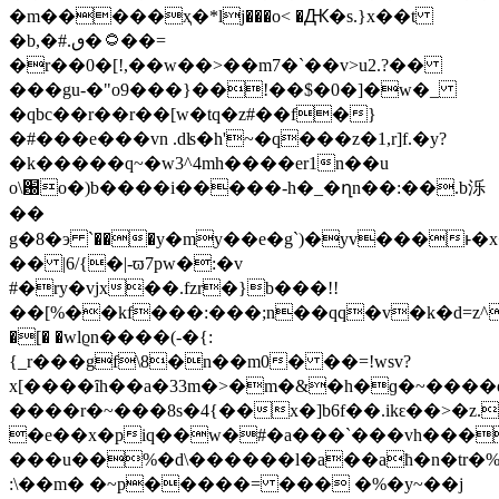
�m�����ҳ�*lj���o< �Ԫ�s.}x��t
�b,�#.۝�ٯ��=
�r��0�[!,��w��>��m7�`��v>u2.?��
���gu-�"o9���}��!��$�0�]�w�_
�qbc��r��r��[w�tq�z#��f�}
�#���e���vn .dʪ�h'~�q���z�1,r]f.�y?
�k�����q~�w3^4mh����er1n��u
o\԰o�)b����i�����-h�_�ղn��:��.b泺
��
g�8�э `���y�my��e�g`)�yv���ͱ
�� |6/{�|-ϖ7pw�:�v
#�ry�vjx��.fzr�}b���!!
��[%��kf���:���;n��qq�v�k�
d=z^gakӟݕ8
�[� �wlϱn����(-�{:
{_r���gf\8�n��m0� ��=!wsv?
x[����
ȋh��а�33m�>�m�&�h�ɡ�~���
����r�~���8s�4{��x�]b6f��.ikԑ��>�z.
�e��x�piq��w�#�a���`���vh���
���u��%�d\������l�a��aħ�n�tr�%�m�q���
:\��m� �~p�����= ��� �%�y~��j