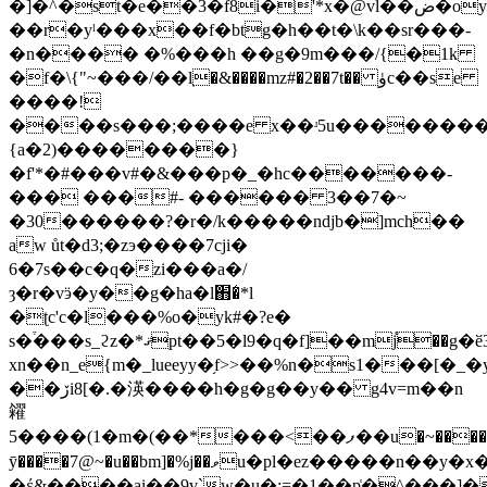
�]�^�st�e��3�f8i�'*x�@vl��ض�oy#;��a~�n.�#7up7z@����<`�ߓ��l}
��r�yˡ���x��f�btg�h��t�\k��sr���-
�n���� �%���h ��g�9m���/{�1k
�f�\{"~���/��݀l�&����mz#�2��7t�� ۈc��se
����!
����s���;����e x��ʴ5u��������h�f
{a�2)��������}
�f'*�#���v#�&���p�_�hс�������-
��� ���#- ������ 3��7�~
�30������?�r�/k�����ndjb�]mch��
aw ůt�d3;�zэ����7cji�
6�7s��c�q�zi���a�/
ȝ�r�vӭ�y��g�ha�l֋�̒*l
�ʈc'c�l���%o�yk#�?e�
s�֒���s_ϩz�*ޤpt��5�l9�q�f]��mj֯��g�ӗ3*�
xn��n_e{m�_lueeyy�֥f>>��%n�s1���[
��ڒi8[�.�渶���
�h�g�g��y�� g4v=m��n
糴
5����(1�m�(��*���<��ފ��u�~����q
ȳ����7@~�u��bm]�%j��ވu�pl�ez�����n��y�x�3rt�x����a�
�έ&����ai��9v`w�u�:=�1��p͑�^���]