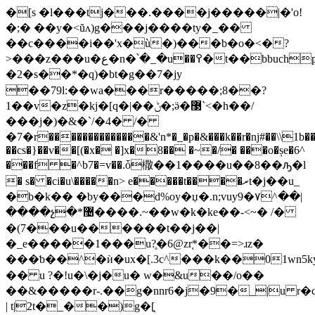
�[s �l���tj���.����j�����|�'o!
�;� ��y�<ŭʌ)g���j����ty�_��
��c����i��'x�ù�)���b�o�<�?
>���z���u�ع�n�՝�_�u��߉�t��bbuchp��n�.��~�;f/
�2�s��*�q)�bt�g��7�jy
��79l:��wa���r�����;8��?
1��v�z�kj�[q�|��ݨ�;ӛ�޳`<�h��/
���j�)�&�`/�4� /�
�7�r��������������&'n*�_�p�&���k��r�ǌ#��\\1b
��cs�}��v��[(�x� �]x�8�� �~�/� ���o�șe�6^
���f �^b7�=v��.ȱ橵��1����u��8��ԡ�l
� s� �ci�u\�����n> e�����t����ރt�j��u_
�b�k�� �by���d%oy�џ�.n;vuy9�۷^��|
����չ�*޴����.~��w�k�ke��-<~� /�
�(7���u������t��j��|
�_e�����1���u?̥�6@zr֚*��=>ɹz�
���ƅ��^�ѝ�ux�[.3c^���k��01wn5
�� u ?�!u�\�j�u� w�&u��/o��
��&�����r-.��g�nnr6�j�9�_|u r
| t|2t�_��)g�[̨