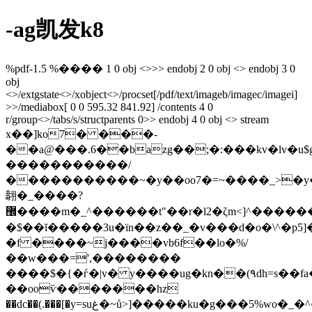
-ag凯发k8
%pdf-1.5 %���� 1 0 obj <>>> endobj 2 0 obj <> endobj 3 0
obj
<>/extgstate<>/xobject<>/procset[/pdf/text/imageb/imagec/imagei]
>>/mediabox[ 0 0 595.32 841.92] /contents 4 0
r/group<>/tabs/s/structparents 0>> endobj 4 0 obj <> stream
x��]ko7� ���-
��a@���.6��bazg��;�:���kv�lv�u
�����������/
�����������~�y��oo7�=~����_>�y
翿�_����?
޼����m�_^������t"��r�l2�ζm<]^������ۇˋ���d���//
�$��ĭ�����3u�ïn��z��_�v���d�o�\^�p
�f ����~j����vb6f��lo�%/
��w���=',��������
����$�{�ѓ�|v� y����ug�kn��(۹dh=s��fa�
��ooѷ�������hz
��dc��(.���[�y=suغ�~ů>]�����ku�g���5%wo�_�^����<