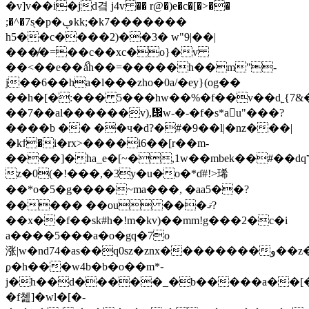
�v]v��i�jd곀 j4v �� r@�)e�c�[�>��
;�^�7s֖�p�ڥkk;�k7�������
h5��c����2)��3� w"9|��|
���̸�=��c
��xc�o}�v
��<��e��ޯah��=�����h��m"-
j��6��ha�l���zho�0a/�ey}(og��
��h�[�:��� 5���hw��%�f��v��d˿{7&
��7��al������v),፜w-�-�f�s*a﷩u"���?
����b �� ��ч�d?�#�9��l|�nz���|
�kϯ�i�rx>����i6��[r��m-
����]�ha_e�[~�,1w��mbek��#��dq٦�?
z�0(�!���,�3y�u�o�*ɗ#!>琋
��*o�5�g����~ma���, �aa5��?
����� ��ou ���ޤ?
��x��f��sk#h�!m�kv)��mm!g���2�c�i
a����5���a�o�gq�7o
涨|w�nd74�as��q0sz�znx��������و��z����!
ϼ�h���w4b�b�o��m*֊
j�h��d�����_�b�����a��[�n���y�
�f쳺]�wl�[�-