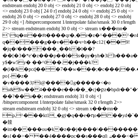
endstream endobj 20 0 obj <> endobj 21 0 obj <> endobj 22 0 obj
<> endobj 23 0 obj [ 24 0 r] endobj 24 0 obj <> endobj 25 0 obj <>
endobj 26 0 obj <> endobj 27 0 obj <> endobj 28 0 obj <> endobj
29 0 obj <] /bitspercomponent 1/interpolate false/smask 30 0 r/length
2>> stream endstream endobj 30 0 obj <> stream x���mn�
`\tq�m��#t����qr�,�e�z�^���^�r
q�����g��v���ч=h��c12{��9!
�jq�/������_��b�l��?
��[�3�*e'�z���p��l�is�py�yh�3i h���a
y$�w5y� ��^0��.�j���k?
�(i�&�pcɖ���7��w���;�c�
��j��.
po{-�z�
�v����ק3i@����𕦆g�����<�o
u&$w�� 4����e��s��_�cj�բz�bpdr��"
��?��u��; endstream endobj 31 0 obj <]
/bitspercomponent 1/interpolate false/smask 32 0 r/length 2>>
stream endstream endobj 32 0 obj <> stream x���mn�
p,^���kt1_�gȳ�q��e�ԥo�t��yd
�燅
�im�����ou�k�z��j����\���������
�s{��>���4����pc��s���qݾ0���<��)�:�g~eq��wvgƕg33���¥�5�����j�?