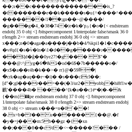
��;x��c��������������is_?
�f�������e��k�����s�u{^����^���~
�������/1ۜ��;gn��~@����/
�g���g�4_�38�74�|e�k�'pؿ{�o�{< endstream
endobj 35 0 obj <] /bitspercomponent 1/interpolate false/smask 36 0
r/length 2>> stream endstream endobj 36 0 obj <> stream
x���;n�0�aga�a����j��b�4/%kpi1�1�c���
�v#͗qd{�s�۫v�ln�\1�d��g�����ɂ���
��$]d�ĝ��0ye27!�g���  $"�
���@:^j yg�ڐ&�6�od�6$�7b�����o�/
�x$�a��r4h�k��>� rr}@�59߰#�|
�crk�ag�aq��r~�i)� �s���clcǐ��:
[d"�;gl���r��=��(�3/ur2�ɏobbj�hi8f1w
䩌'����4b� ����^[k�a��c}ꮫ�|�-�&
{��m}��pe endstream endobj 37 0 obj <] /bitspercomponent
1/interpolate false/smask 38 0 r/length 2>> stream endstream endobj
38 0 obj <> stream x���=n�0`��!
�.x=b� f��u������ {��@.�f
�y�=j���m:5b��gz �{�xn
��;���8��c/d�<~�����?��� /