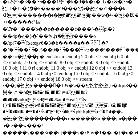
�z2v�3�����1$�k�d�k�z�j ix�x&��
|i1�1k�f�k����9���u�j^�?1���k
㏍=ӌ�������t�ͅ���;���p��w�ˡ~�:�׿�����j�
ㄲ�����;"柡
�\7r�"'���b��z�����c���^�pi�?
��dp�q�}�`��fvփ�r����o-
�/rp(7�[xe:egv6�3�b����a�� �?
�`����%��0����>z���\�������
��ko���p� endstream endobj 5 0 obj <> endobj 6 0 obj
<> endobj 7 0 obj <> endobj 8 0 obj <> endobj 9 0 obj <> endobj
10 0 obj [ 11 0 r] endobj 11 0 obj <> endobj 12 0 obj <> endobj 13
0 obj <> endobj 14 0 obj <> endobj 15 0 obj <> endobj 16 0 obj <>
endobj 17 0 obj <> endobj 18 0 obj <> stream
x��]�e�����1i&�\i��b�drpi8�
뵺� .* �ȯ(����c��;���5u=u3���o?
������vu�nj>���-%u;�eai^&
{}r�����p|w�i�������*��mv/�� �ʅ`s�;���j�
�����t�a���<�"|��t�.p�{�p� p �ӂ4��-
��"
������e��cu�����8m���jm�j��
5� z��w���/
�����y���3r��u]���y�x8py�1��a�{�q�b��