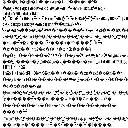
잮��t;�g|b� � �|xɚp�bٰf��n�>�'�|
�߽�jo��j���(o[i};�.�=i���we}l�f1��q~-
��q�ʛ�9���u���4�
'��_���t�e����m�t}~�r�a�)x���#y��6}v��
� ��cpx�m�fy���� m١��umک
�uܼ��o�u��<�����d��m6�
v���dmt�^�7��������wa�_t��4��
�c`o��xj���p���x�*3��� h
�z)�b(c��u?�o�t}�ϫk�q\��}
�g�ÿ_���>����7��y�ӛvy��%�fg�҃#v�wl
�����
^�)�@[x�ܢ����~�ynf a1�a�l��**˦�@�wb#��fz}
��")� t�
�n�x�<�m&׍��n��<��x�j�zn�rxf�x�n��
��ytz�m4�t����2����ڨ�s���lz�0����:�vftm�!'3k�&ͷ𑘭vv���y���0�%h����tw,���?
�('�x�yt��nt
�um�$uk�o�ň�i- l�նx�_�[�y��s�ɣ
՜g�ғ����.��ml���w b�9�7 z ��e#n7�
�����t��#ȃ��tfk�^7s>�������)�e��?
���ӿ�
։*u[n*�z�l�d5��*��'8�cgzph��hv�l�
��bv�lv�^���ee �$����j����l|