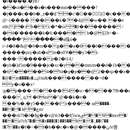
�l����,�yh?
��oi���a�s���mm�����?
�j���c��b�_z��i["�c'��ٰ�(
�c���
@~(���� ��i��k�7�4@�w�� ��e
mb;j�ͻh�tc�*�ώ�ȳ������� /
�4�'�����k�6;���� h�@[]3t>�֊
����"|^�����a獇ύ�
i<4�8�&@�6�m��g��a�6��l����:
�����pzy�ab�u m�s0'#��y3�t-
���<�����p�2�i14܄/
�yh�]d5m�9���je�xc�y��mm/m��d�{h�
�6����4�%t�q�p��rj2��qz��z��յ�r=
�@�m����n
�ݑj1tu&������� ��=d�
y�o��x^
:g�p���~����!4�u>����79b�
���_q. �0as�"@��k�v�
��%�,�y5��|��t x���� ш����-
���� k�ڄm/
���sh7l�f�$g��v@ӥ3��ƭ(5wʉى��6�mce�/
���a?ch7�t�6�x���[�}��$��h�:�_��t7��
f�7��и�f�<�t�h��c�v�@�����ڹ!e롕