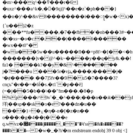
�m>���q^��߉���r�6|
�uxz^���a^k�,��9q)]^��e�z`�ph���}
��n�)^��&v\8��������i���ႃ�w�<x)�\�
{`u��)2�z
���**fu����,�7��fb�'�nb���3#~�
�/�xs~�o�c:�,f��|����6�����
�wx��t0"�
�wu�̦�5w��u�����fl��=p8f>�[��<�
�������]v� @^�k~����y��q�y&.��!
ƭu1� ���k?��yܺ�&^�������
j�7���u ���5r�vjܛ����;����j�
י�ɇ���� ��7]5fv��9/�u5�7����3?
cnçъ"�r��=�6ĺ�s.�t1`�p��ȇ]
(=�j��5�b��\��"fm���.�8�p
%p���/^9v`�_�^���;���n��ӂ��yk��ə
垟 |��sp��sk�ɜ�e?���dn�u��
���}>�ۼ�η�-n�[�z�n��
o���:�g�4��ţ�\��e
q.wvz�཯����(̼�����_��"�ӵ'ssi�&�s�����?
���b��ސ򸷽�w�_�?i/�m endstream endobj 39 0 obj <]