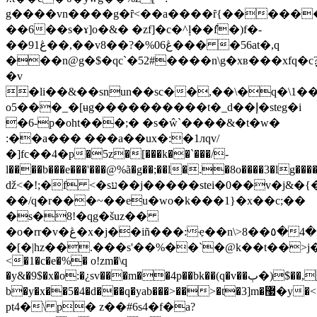
g����vn����g�ȓ<��a����ȓ{�����
��6��s�ɤ]o�&� �zf]�c�^ļ��f͒�)f�-
��ڠ91��,��v8��?�%0ڠ6��� �56at�,q
���n@g�$�qc`�52#����n\g�xʙ���xfq�c?
�v
�li��&��snun��sc��,��\�q�\1��
o5���_�[ʉg����������t�_d��إ�steg�i
�6-p�oht���;� �s�ŵ`����&�t�w�
:��a��� ���a��ux�:�1лqv/
�]fc��4�р�5z�[���k��`���/-
l����b���e���'���@%ã�g��;��l�.�8o����3�lg�����h�˔�w[t��
ǆ<�!;�f <�sע��j�����stei�0��v�j&�{��*˕'x.�j�8jl�k����(o����q�����|of�-
��/q�r���~��eu�wo�k���1}�x��c;��
�s�8!�qg�šuz��
�o�rr�v�ڠ�x�j��iñ���:ҿ��n\>8��٥�4�f߰�q��n�q���*�3(9q�0o8s�o���9��`�tgp��b��f-
�[�|hz��.���s'��%��`�@k��t��>j
<�1�c�e�%� o!zm�\q
�y&�9$�x�o:�¿sv���m��4p��bk��(q�v��ٻ�)$��,,)����o�z3g�z�;�c�^
b�y�x��5�4�d���q�yab���>��>�t�3]m�޷�y�<��ti�6�#ҷ��=7����#z]���=��<�
pt4�\ p� z��#6s4�f�а?