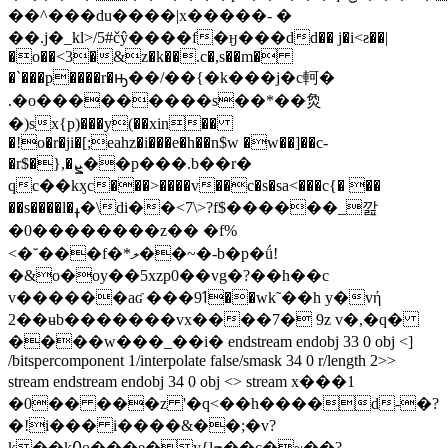
��^���du����|x�����- �
��.j�_kl>/5#čŷ����f�ӈ���dd�� j�i<ƨ��|
�o��<3�&z�k��.c�,s��m�
�`���p����r�ԣ��/��{�k���j�c軻�
.�o���������s��*��烉
�)sx{p)���y(��xin��
�!o�r�ji�[;eahz�i���e�h��n$w �w��]��c-
�r$�},�ܨ��p���.b��r�
qc��kӽc���>����v��c�s�sa<���c{� ��
��s����l�ߪ�\di��<7\>?f$������_깚
�0��������z�� �f%
<�˘���f�*ލ��~�-b�p�ǘ!
�&o�oy��5xzp0��vg�?��h��c
v������aʛ ���9ߗ��wk˜��h y�vή
2��ʉb�������vx����7� 9z v�,�q�
����w���_��i� endstream endobj 33 0 obj <]
/bitspercomponent 1/interpolate false/smask 34 0 r/length 2>>
stream endstream endobj 34 0 obj <> stream x���1
�0�� ���z '�q<��h����d-�?
�!i��� i����&��;�v?
k��k߀o���e�y{lڇ��c�~��?