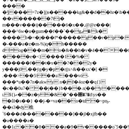
����
�ǯ���=7z�]j)s�����kg&��d��hr�\
��v������7tj�
m���v���ij�����6�x��,@@e���|
���^6w�u�gum��f��`��gޖ�/k�
���� b�=�j���f*�����g��r�p�:6����#li� 
�-���a�z�m-%)q�h�����
dog���m�o�&��h�v�4��`��
����e�<}����1�%�
������f��t�x��?��2y�
y���j0,��ӱg�y�p�rj|x˄&��xx'�[ �
.���>��5\��a?���vȯ-
���*u��7n�ak
wy n�jf�4oz��q{}
�c��0u7� ��j��}b���.s(��y����h
ʟ${)ރ��z�y�&�"��΂�7�d\ys��
�ǖl�s��} ��j-�=va��o�td �~pҧ-
��s3�ʤ樵
`6���d��������]��jl�xjfb��
�a����a�
��1c��8���a�9�v�����o`5��%u�