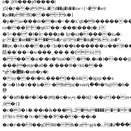
n �ˈ@6���p9����|
ӡ5[�ק��ņcu.i� d��g�b�i�xw<{>�^�wr|
�pz��p8$]� ��k�}
�p�ao���dr��o�<�\�x`qh�b�����
co���]�qh57��>���|���j�,}
�5=��"�l�ǜ<���p� ǉz�u)�����eޖ�:
g<�͜�ue���:��9a�j=@5n��dq�&.c,zn�*-
��ψe,�vhx���g�<]u�b��k������sz��8
䭐��'��<�w���_�� � �[o] |
� ���a(�\�n�%ra0� :��,�s�)����@
���i�m)e�a0�˗�'���9l�=kȏ���
*g�΂�s�шb�y�|
�oy���r�th,���]��44k;�igxjc��x
�`o�1h�1��)s�~�$sjx(�vneդ��t�%@�h�
犩
�"�)d9��#�5��)#0j�rr�wݥv.��h[[<��ul�
,h�{]|
�c�3�1�:��t�&���jݢ�o����)���׺9�ʺ�m�
}d-v l!�?ء/���˥���~��s�
�z�r\��f��g5࿃d�&�;n=gyk�ے(�մ����h�sqⷶjyj�&�$�,��"i5yȥb`��2ȵ`�z��r�)�5�b�����Ԫ�)es�,^��/