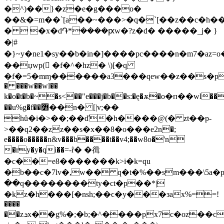
�^)��}�z�e�g���o�
��&�=m��`[a��~���>�q�`[��z��c�h��
�  �x�d֏*����ԗw�?z�d� �����_j� }
�|#
�}~y�ne1�sy��b�in�]����pc����n�m7�az=o����q�xq��{����epb
��џwp( �f�^�hz� \)[�q
�f�=5�mɱ������a3���qew��z��s�p�b
� ���w��wl��
k�o�t�b�~�s<��"e���j�b��s:�ę�ѫ�o�п��wl��,
��u%g�f��߻��n� [|v;��
hȗ�i�>��;��ď�h����@(� zt��p-
>��q2��zz��s�x��8�ο���e2n�;
e����o�����n&v���b����t��v4;��w8o�'n
�ry�y�qi��=-ۧr� �㣬
�c��=e8�������k>i�k=qu
�b��c�7lv
�,w�� q�t�%��sm���\5a�p�
��q��������ty�ct�p��*|
�kz�h���[�nsh;��ϲ�y���зaх%==!
����
��zܖx��g%�;�b;�^����px7c�oz��c�c�z��i�m�l��σyv(*��%��у��q