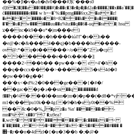
��%�]l�
v�ޏh�dv0���#东`���s0
d]ɓ�2�[��a��0��j��#)�s��c�3�e�p�j�d2a�r����2��x��a`��
ć����������e��� w h=<�`%:��pmg���6xx2�at�z!
�e�|�����o��8=82���k��u�i����|
�'��u�]w���t���uu��u%hz��q��6�-uq�ra�| hsu
צ��nc�k9��o*�|m���e}
����d���x�h����iώl'f"�s�h��
�e@�c�&���4��q)�b����ho����-
ov@:*�q�i�����>/o��"2a�cp
�t������e��fx��i��]|
����2>��b�� �pw��>� e=4'�h�
��q��ccx����>����5�x4d�0
�pw��9�g��!
��'�x<�d%:2�0���ge���{�#�/
��gac��p�ܖ��sn��q��i�����d
f��Ԧ�¼�:��l��nm�ןm�)�p��(�d8�*vj��-
m1�(��pu10k��4g{�9�h�uy0t��%:
��&:�0�%ڵ�pz�a %n' ������r�-
mn�% x��0"\7 �;u9ea?
�,wc� f�'�������:�:�c����z(�<
�`��[���_c�=r�=��!�іc<�t�#���#��� �
֋~�ƹ��n�4dzl�{�u�3��b �;�@�