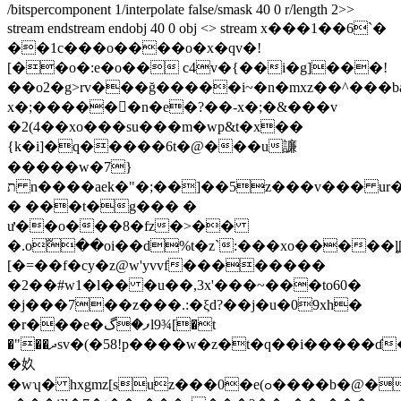
/bitspercomponent 1/interpolate false/smask 40 0 r/length 2>>
stream endstream endobj 40 0 obj <> stream x���1��6`�
��1c���o����o�x�qv�!
[��o�:e�o�� c4v�{��i�g]���!
��o2�g>rv���ğ�����i~�n�mxz��^���baѹ��
x�;�����󼾝�n�e�?��-x�;�&���v
�2(4��xo���su���m�wp&t�x��
{k�i]�q�����6t�@���u譧
�����w�7}
ת n����aek�"�;��]��5z���v��� ur��|#o'�7��"�4��d�c�a�qf���_x�l��z�jqs�����w&_��
� ���t�g��� �
ư��o���8�fz�>��
�.o߬��oi��d%t�z`:���xo�����
[�=��f�cy�z@w'yvvf��������
�2��#w1�l�� �u��,3x'���~���to60�
�j���7��z���.:�ξd?��j�u�09xh�
�r���e�ފ�گl9¾[�t
�"��ދsv�(�58!p����w�z�t�q��i�����ɗ�u%���ew�}
�奺
�wʮ� hxgmz[suz���0�e(ߋ����b�@��c��0w9p����c'tc� u�