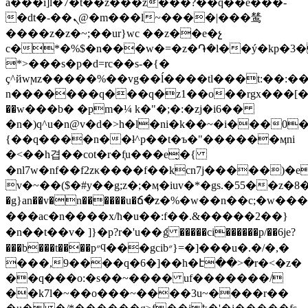
a���i]l�7�t��z���z���?��q��e���-
�dt�-��ܢ@�m���l~����|���鸶
����z�z�~;��ur}wc ��z��e�չ
c�*�%$�n���w�=�z�֏�l��ý�kp�3��~^�c
*>���s�p�d=rc��s-�{�
ç^йwϻz�����%��vg��ĺ����tl���t:��:�
n�������q���q�z1��o��rgx���[
�
��w���b� �pm�¼ k�"�;�:�zj�i6��
�n�)q^u�n@v�d�>h�l�ni�k��~�i���0
{��q����n��ł^p��t�ъ�"������ӎni
�<��h겹��cot�r�f֧u���e̰�{
�nl7w�nf��f2zκ����f��kcn7j�����)�
v�~��($�#y��g;z�;�ӎ�iuv�*�gs.�55��z�
�g}an��v�n������u�ճ�z�%�w��n��c;�w���=
�� �ac�n����x/ħ�u��:f��.&�����2��}
�n��t��v� ]}�p?r�'u��ަg �����ci������p/��6je?
���b���t����p״ϥ���gcib״}=�]���u�.�/�,�
���,9����q�6�]��h�է��>�r
�<�z�
��q���o:�ѕ��~���� uf�������/
��k7l�~��o���~����3u~����r��