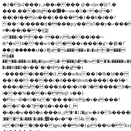
�2�jv2���у_a��s���� @�-c[ec�ͧ@7.�
���.���dfq��ޝ�޼nw�1�=�z�?
��[�f��zo���{����t�1��h�d��?
��='�\����r[����p;y��u5��у�ޜ����y=�݅9$��
≡�n��j��ˀ�|[͖멂
о���c�\��~��v;la���l��~-
&*�n!4�ʱ��w!r�1���v���|�g'=�됅�?ؙ
��@�����xf�}롻a�u�����w�v�m����
h��
����n���r4c��p�fqwna�>���jh��zw��'�z�����
�z��#(��ίf�v��`�!�6z��g�}
<�����(���i1,��w&x��3�fh�!d��
��1��-����c�rl���bhvoh����{��$�^
���o�a����)b��r�v8�`l�����8
i���%���v�te@ v��}
�cc~ś0�v5�#a�"�� ��h'tcp�v�a���?
��6"�|�7j�9j�v���{_
�s�a�w��$�o:���m_ӷ�^�{2�gcw�ǽ� h�����
]��� �o���`�u��c׵��e�*�>4k �y
m�[9��]���qpv,i��zf�}gzi��hz�kx{t�6�@�e`'�ml�?4f)�נ�t��$'��s��g{ƭ�����b�{f��>qa