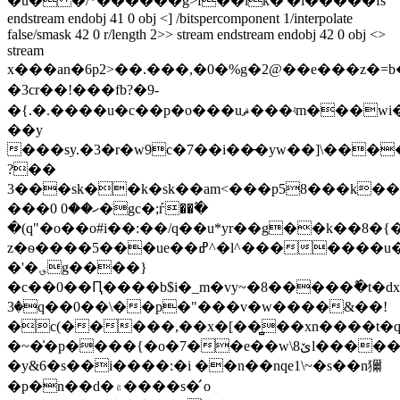
�u� �/*������g>f��iҟ�'�i�����fs
endstream endobj 41 0 obj <] /bitspercomponent 1/interpolate
false/smask 42 0 r/length 2>> stream endstream endobj 42 0 obj <>
stream
x���an�6p2>��.���,�0�%g�2@��e���z�=b
�3cr��!���fb?�9-
�{.�.����u�c��p�o���uޘ���ʵm���wi����g/
��y
���sy.�3�r�w9c�7��i��̵�yw��]\����rn��
��?
���3sk��k�sk��am<���p58���k����q
���0 ހ��0�gc�;ѓ��߬�
�(q"�o��o#i��:��/q��u*yr��g��k��8�{
z�ѳ����5���ue��ߝ^�l^�������u�e 8�i�
�'�؈g����}
�c��0��Ԥ����b$i�_m�vy~�8�����߮�t�d
3�q��0��\��p�"���v�w����&��!
�c(�����,��x�[��̻��xn����t�q
�~�͗�p����{�o�7��e��w\ێ8l������ƞ�w���*o�g�u��_��c��v)���
�y&6�s��i����:�i ��n��nqe1\~�s��n獮
�p�n��d�۾����s�̛ o