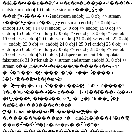
�έ&����ai��9v`w�u�:=�1��p͑�^���]
endstream endobj 10 0 obj <> stream x����
��nh@��- endstream endobj 11 0 obj <> stream
x���1 �om ?��a[  endstream endobj 12 0 obj <>
endobj 13 0 obj [ 14 0 r] endobj 14 0 obj <> endobj 15 0 obj <>
endobj 16 0 obj <> endobj 17 0 obj <> endobj 18 0 obj <> endobj
19 0 obj <> endobj 20 0 obj <> endobj 21 0 obj <> endobj 22 0 obj
<> endobj 23 0 obj <> endobj 24 0 obj [ 25 0 r] endobj 25 0 obj <>
endobj 26 0 obj <> endobj 27 0 obj <> endobj 28 0 obj <> endobj
29 0 obj <> endobj 30 0 obj <] /bitspercomponent 1/interpolate
false/smask 31 0 r/length 2>> stream endstream endobj 31 0 obj <>
stream x��ؽn�0�s�d��v����� e� ~4?
��#c��?h����҆h�`,�������p
3�}]b��lbb�j�ŧsc/
�fg�g�vb=q#���xr��4� !,42;ć����?
`r�ފ=`�1c����#��� 11��[���k��7��lj�h��b�!
�b����f��4��;e>"�'�je^fn���]/
�af�d �>��3���e�;�z�
�16a�cl��a��x޼k������m�
�,���;��%����me�aiu&?a�(���4 /�s�턏
��w��6*�}>�e6o�px�l�r�"�/
�2�]:�"��jh��/{��[�[���� endstream