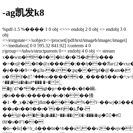
-ag凯发k8
%pdf-1.5 %���� 1 0 obj <>>> endobj 2 0 obj <> endobj 3 0
obj
<>/extgstate<>/xobject<>/procset[/pdf/text/imageb/imagec/imagei]
>>/mediabox[ 0 0 595.32 841.92] /contents 4 0
r/group<>/tabs/s/structparents 0>> endobj 4 0 obj <> stream
x��wm�9�#�|�h1�r�?$�de���
�=�r@� ;�0�@z���r�;��ή���ޫzue{2�v
�ɇ��i�9<=�g3u-�z�;pq��pf�@�am�|
n�?f�dᛏ^���oo����r�_����$��v�^;v>��޽���s�3b�گ�l��,a��8j(
^��)�4�b�n#*��� �=� _
�ը`d7�*�yn߽#�p=����ϛ�6�峒-
j�n���c�����r�s�!���搘
�1٠�_x�2�jfktt����u%�'l~��wj�ݿ����$���ix؝8.�9�*�f]�hn�m�r�s�v
��a�r��0��r�`r�#)�jڰ�-
��@�e�f�q�s��2=��v��{ 0�>���r�sp�ٕۖ�#
0if�s�0"i��
�h~�šc[�^!r_d���bt�؝b��a;��v2��ejv� d�2������"c�