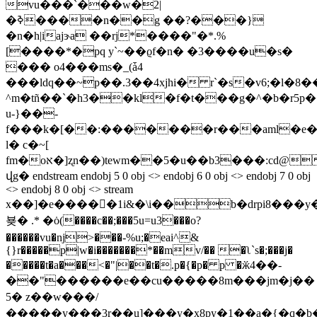
vu���`���w�2|
�ߢ����n��g ��?���}
�n�h|iajɝa ��rj*����"�*.%
[����*�pq y`~��ϱf�n� �3����u�s�
��� o4���ms�_(ǡ4
���ldq��~p��.3��4xjhi� r`�s�v6;�l
^m�tñ��`�h3��kl�f�t���g�^�b�r5p���dn�ڬb��f�{ff�
u-}��-
f���k�[��:�������r���aml�e�
l� c�~[
fm�oא�]ʐn��)tewm��5�u��b3���:cd@!j�����������n���c6swv�gg�ӑ��o8�/
վg� endstream endobj 5 0 obj <> endobj 6 0 obj <> endobj 7 0 obj
<> endobj 8 0 obj <> stream
x��]�e�����1i&�\i��b�drpi8���
뵺� .* �ȯ(����c��;���5u=u3���o?
������vu�nj>���-%u;�eai^&
{}r�����p|w�i�������*��mv/�� �ʅ`s�;���j�
�����t�a���<�"|��t�.p�{�p� p �ӂ4��-
��"
������e��cu�����8m���jm�j��
5� z��w���/
�����y���3r��u]���y�x8py�1��a�{�q�b��