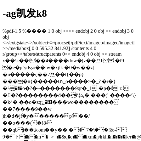
-ag凯发k8
%pdf-1.5 %���� 1 0 obj <>>> endobj 2 0 obj <> endobj 3 0
obj
<>/extgstate<>/xobject<>/procset[/pdf/text/imageb/imagec/imagei]
>>/mediabox[ 0 0 595.32 841.92] /contents 4 0
r/group<>/tabs/s/structparents 0>> endobj 4 0 obj <> stream
x��\k��f��4����dow�[z��b �f9
�e�p`ydsȿo��lw�xjlk �0�w��z|
�u�����ç��7��t{��p}
����n{�����տ_o����>�_?|�r�}
�ϟ���o�?�~�������9qr�_1-�p�i"z-
�﷛�?��������d��i\}ܜ� ���)'-����^\}
�k^� ��o�zq׼�ݻ���wo��������
��7����9��w
)h�d�jf۬�y������p]��/
��o���(�!8/
��qbj��ڏϛom��y��.�47ރ&!��\�
�9]~���m�_>_��&q�e����xm�ŋ\�kh�n�����|k/r��@�/