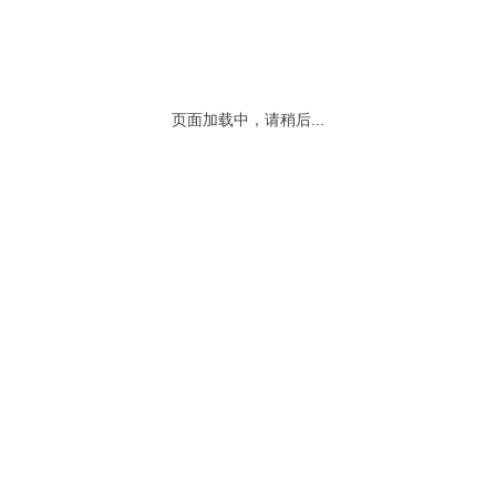
易所上市公司为选样范围，从文化创意产业相关上市公司中，
选
于每年6月、12月的第二个星期五的下一个交易日进行样本股定
页面加载中，请稍后...
，由深圳证券信息有限公司计算，通过信息商发布指数行情。
细资料可参见国证指数网（
http://www.cnindex.com.cn）。