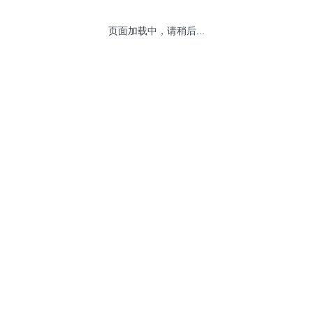
页面加载中，请稍后...
附表：深港通指数系列名称与代码调
网站地图