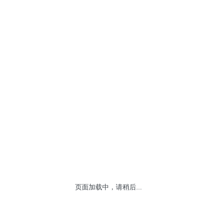
5
）、圣邦股份（
300661
）、捷佳伟创（
2
、调出名单：
苏宁易购（
002024
）、东华软件（
0
7
）、碧水源（
300070
）、卫宁健康（
30
二、创业板
50
（
399673
）
1
、调入名单：
扬杰科技（
300373
）、天华超净（
3
3
）。
2
、调出名单：
网宿科技（
300017
）、蓝色光标（
3
3
）。
页面加载中，请稍后...
三、中小
100
（
399005
）
1
、调入名单：