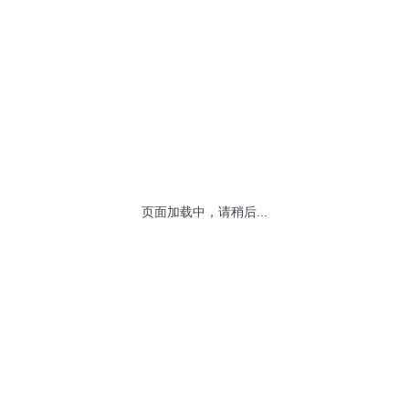
落实定点帮扶工作、服务乡村振兴战略作为义不
扶县实际需求，充分发挥资本市场平台优势，积极
扶县脱贫攻坚取得胜利，持续助力巩固推进乡村
上市公司已成为社会帮扶的主力军，形成主题特
只聚焦社会帮扶事业的指数，有利于发挥上市公司
，积极参与全面推进乡村振兴工作，促进形成资
页面加载中，请稍后...
定性与定量指标，综合考察上市公司近三年帮扶工
只a股作为样本。样本公司整体质地优良，汇聚
看，帮扶100样本公司在履责担当方面表现突出，
10%。据测算，自基日2016年12月30日至202
，反映上市公司践行社会责任、参与帮扶事业的同