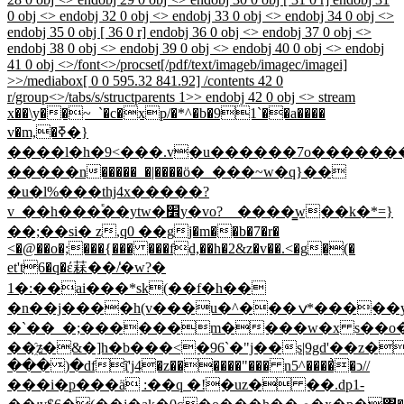
0 obj <> endobj 32 0 obj <> endobj 33 0 obj <> endobj 34 0 obj <>
endobj 35 0 obj [ 36 0 r] endobj 36 0 obj <> endobj 37 0 obj <>
endobj 38 0 obj <> endobj 39 0 obj <> endobj 40 0 obj <> endobj
41 0 obj <>/font<>/procset[/pdf/text/imageb/imagec/imagei]
>>/mediabox[ 0 0 595.32 841.92] /contents 42 0
r/group<>/tabs/s/structparents 1>> endobj 42 0 obj <> stream
x��\y��~_`�c�xp/�*^�b�91`��a����
v�m,�ߧ�}
����l�h�9<���.v�u������7o������
�����n�����_�|����ӧ�_���~w�q}��
�u�l%���thj4x�����?
v_��h���֕��ytw�׾y�vo?__����͇w��k�*
=}
��;��si� z,ԛ0 ��gj�m��b�7�r�
<�@��o�;���{��� ���fd,��h�2&z�v��.<�g�(�
et't6�q�έ䔉��/̾�w?�
1�:��ai���*sk(��f�h��
�n��j����h(v���u�^���ݍ*�����y}
�`��_�;������m����w�x s��o
��҈z�&�]h�b���<�96`�"j��s|9gd'��
��� ̴)�dfĩ'j4�z������"��� n5^����͗�ͻ//
���i�p���ä :��q �!�uz� ��.dp1-